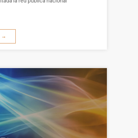
tada la red pública nacional
O →