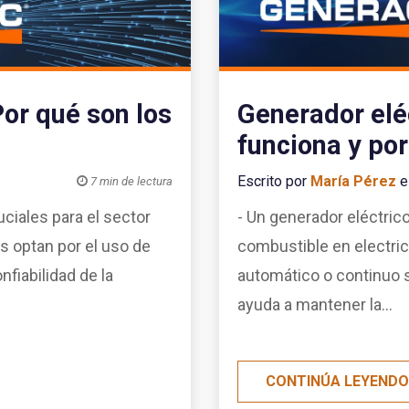
or qué son los
Generador elé
funciona y po
Escrito por
María Pérez
e

7 min de lectura
ciales para el sector
- Un generador eléctrico
as optan por el uso de
combustible en electric
nfiabilidad de la
automático o continuo s
ayuda a mantener la...
CONTINÚA LEYEND