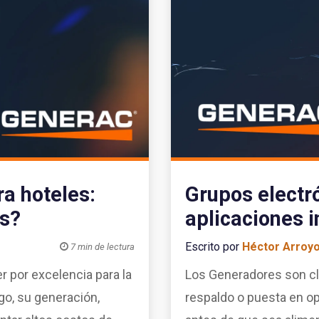
ra hoteles:
Grupos electr
es?
aplicaciones i
Escrito por
Héctor Arroy

7 min de lectura
er por excelencia para la
Los Generadores son cl
go, su generación,
respaldo o puesta en op