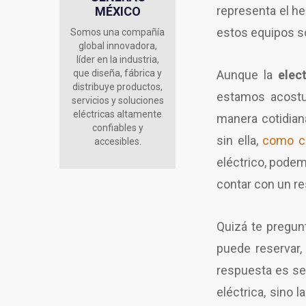
representa el h
MÉXICO
estos equipos so
Somos una compañía
global innovadora,
líder en la industria,
que diseña, fábrica y
Aunque la
elec
distribuye productos,
estamos acostum
servicios y soluciones
eléctricas altamente
manera cotidia
confiables y
sin ella,
como co
accesibles.
eléctrico, podem
contar con un re
Quizá te pregun
puede reservar,
respuesta es sen
eléctrica, sino