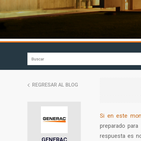
REGRESAR AL BLOG
Si en este mom
preparado para 
respuesta es no
GENERAC