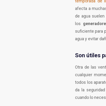
temporada de ll
afecta a muchas 
de agua suelen 
los
generadore
suficiente para
agua y evitar da
Son útiles 
Otra de las ven
cualquier momen
todos los apara
da la segurida
cuando lo neces