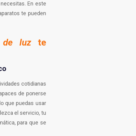
 necesitas. En este
 aparatos te pueden
 de luz
te
co
tividades cotidianas
apaces de ponerse
ldo que puedas usar
ezca el servicio, tu
mática, para que se