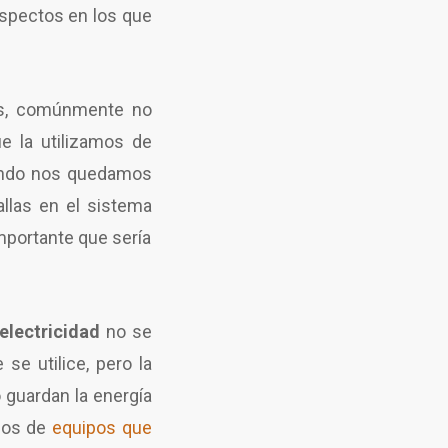
aspectos en los que
as, comúnmente no
e la utilizamos de
uando nos quedamos
allas en el sistema
mportante que sería
electricidad
no se
se utilice, pero la
o guardan la energía
amos de
equipos que