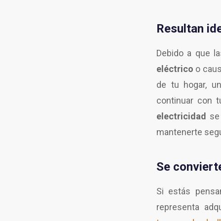
Resultan id
Debido a que la
eléctrico
o causa
de tu hogar, 
continuar con 
electricidad
se 
mantenerte segu
Se conviert
Si estás pensa
representa adq