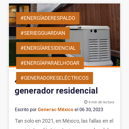
#ENERGÍADERESPALDO
#SERIEGGUARDIAN
#ENERGÍARESIDENCIAL
#ENERGÍAPARAELHOGAR
#GENERADORESELÉCTRICOS
4 mitos sobre un
generador residencial

4 min de lectura
Escrito por
Generac México
el 06 30, 2023
Tan solo en 2021, en México, las fallas en el