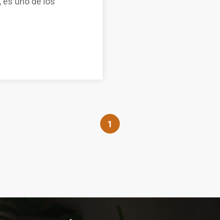
, es uno de los
1