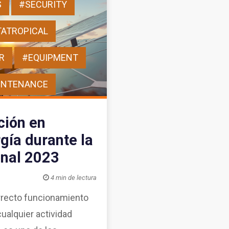
S
#SECURITY
ATROPICAL
R
#EQUIPMENT
INTENANCE
ción en
ía durante la
onal 2023

4 min de lectura
orrecto funcionamiento
cualquier actividad