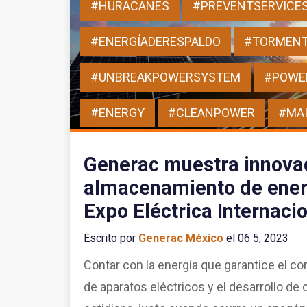
#HURACANES
#PREVENTSERVICE
#ENERGÍADERESPALDO
#TORMENT
#UNBREAKPOWERSYSTEM
#POWE
#ENERGY
#CLEANPOWER
#MA
Generac muestra innova
almacenamiento de energ
Expo Eléctrica Internaci
Escrito por
Generac México
el 06 5, 2023
Contar con la energía que garantice el c
de aparatos eléctricos y el desarrollo de 